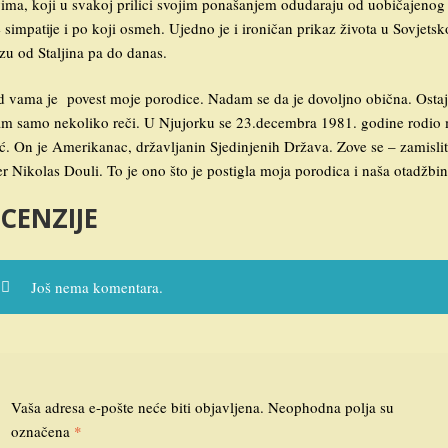
vima, koji u svakoj prilici svojim ponašanjem odudaraju od uobičajenog 
 simpatije i po koji osmeh. Ujedno je i ironičan prikaz života u Sovjets
zu od Staljina pa do danas.
d vama je povest moje porodice. Nadam se da je dovoljno obična. Ostaj
m samo nekoliko reči. U Njujorku se 23.decembra 1981. godine rodio
ić. On je Amerikanac, državljanin Sjedinjenih Država. Zove se – zamislit
er Nikolas Douli. To je ono što je postigla moja porodica i naša otadžbin
CENZIJE
Još nema komentara.
Vaša adresa e-pošte neće biti objavljena.
Neophodna polja su
označena
*