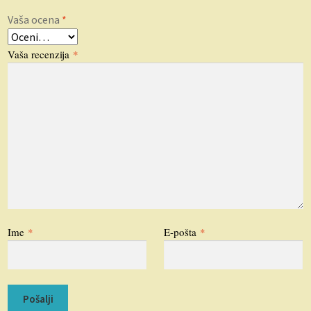
Vaša ocena
*
Vaša recenzija
*
Ime
*
E-pošta
*