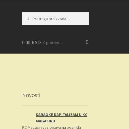
Pretraga
Pretraži
za:
0.00
RSD
0 proizvoda
Novosti
KARAOKE KAPITALIZAM U KC
MAGACINU
KC Magacin vas poziva na pesnički