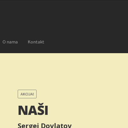
SD.
O nama
Kontakt
reklamacije
Moj nalog
Novosti
O nama
Plaćanje
Privatnost
AKCIJA!
NAŠI
Sergej Dovlatov