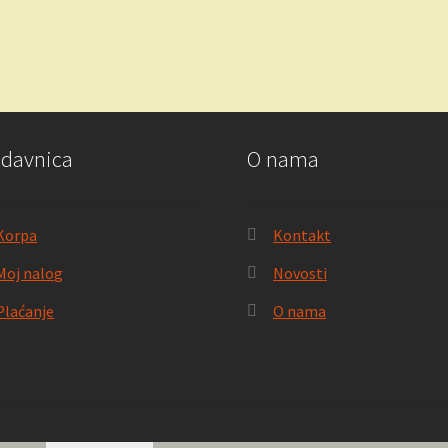
odavnica
O nama
Korpa
Kontakt
Moj nalog
Novosti
Plaćanje
O nama