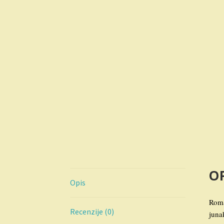
OP
Opis
Roma
Recenzije (0)
juna