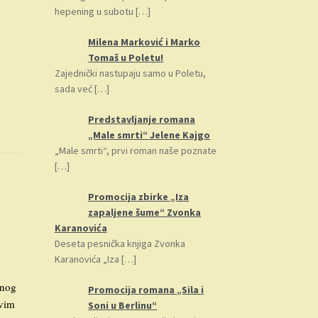
hepening u subotu
[…]
Milena Marković i Marko
Tomaš u Poletu!
Zajednički nastupaju samo u Poletu,
sada već
[…]
Predstavljanje romana
„Male smrti“ Jelene Kajgo
„Male smrti“, prvi roman naše poznate
[…]
Promocija zbirke „Iza
zapaljene šume“ Zvonka
Karanovića
Deseta pesnička knjiga Zvonka
Karanovića „Iza
[…]
vnog
Promocija romana „Sila i
ivim
Soni u Berlinu“