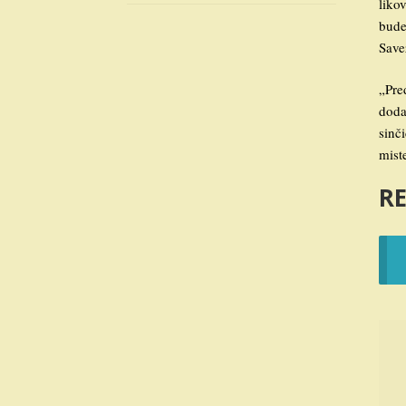
liko
bude
Save
„Pre
doda
sinč
mist
RE