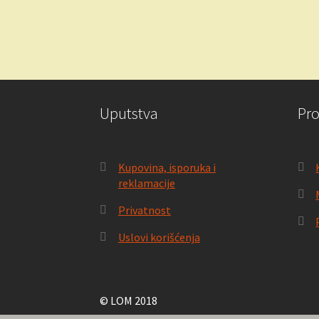
Uputstva
Pr
Kupovina, isporuka i
reklamacije
Privatnost
Uslovi korišćenja
© LOM 2018