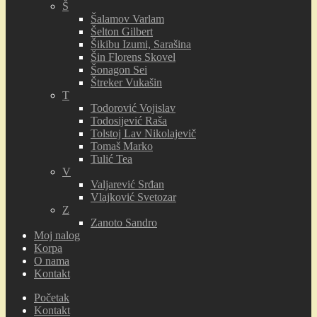
Š
Šalamov Varlam
Šelton Gilbert
Šikibu Izumi, Sarašina
Šin Florens Skovel
Šonagon Sei
Štreker Vukašin
T
Todorović Vojislav
Todosijević Raša
Tolstoj Lav Nikolajevič
Tomaš Marko
Tulić Tea
V
Valjarević Srđan
Vlajković Svetozar
Z
Zanoto Sandro
Moj nalog
Korpa
O nama
Kontakt
Početak
Kontakt