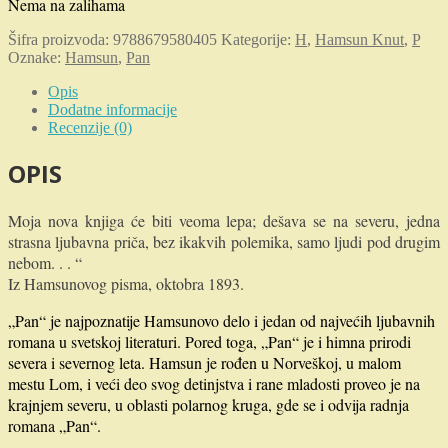
Nema na zalihama
je
je:
bila:
792.00 RSD.
Šifra proizvoda:
9788679580405
Kategorije:
H
,
Hamsun Knut
,
P
891.00 RSD.
Oznake:
Hamsun
,
Pan
Opis
Dodatne informacije
Recenzije (0)
OPIS
Moja nova knjiga će biti veoma lepa; dešava se na severu, jedna
strasna ljubavna priča, bez ikakvih polemika, samo ljudi pod drugim
nebom. . . “
Iz Hamsunovog pisma, oktobra 1893.
„Pan“ je najpoznatije Hamsunovo delo i jedan od najvećih ljubavnih
romana u svetskoj literaturi. Pored toga, „Pan“ je i himna prirodi
severa i severnog leta. Hamsun je rođen u Norveškoj, u malom
mestu Lom, i veći deo svog detinjstva i rane mladosti proveo je na
krajnjem severu, u oblasti polarnog kruga, gde se i odvija radnja
romana „Pan“.