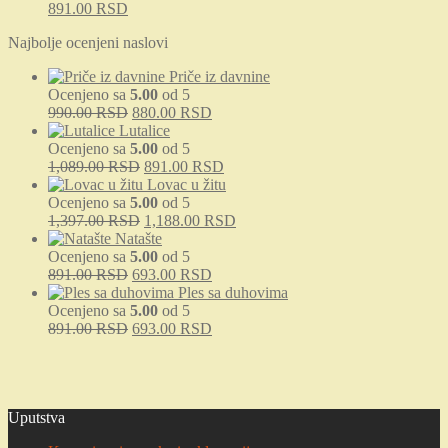
Originalna
Trenutna
891.00
RSD
cena
cena
Najbolje ocenjeni naslovi
je
je:
bila:
891.00 RSD.
Priče iz davnine
1,089.00 RSD.
Ocenjeno sa
5.00
od 5
Originalna
Trenutna
990.00
RSD
880.00
RSD
cena
cena
Lutalice
je
je:
Ocenjeno sa
5.00
od 5
bila:
Originalna
880.00 RSD.
Trenutna
1,089.00
RSD
891.00
RSD
990.00 RSD.
cena
cena
Lovac u žitu
je
je:
Ocenjeno sa
5.00
od 5
bila:
Originalna
891.00 RSD.
Trenutna
1,397.00
RSD
1,188.00
RSD
1,089.00 RSD.
cena
cena
Natašte
je
je:
Ocenjeno sa
5.00
od 5
Originalna
bila:
Trenutna
1,188.00 RSD.
891.00
RSD
693.00
RSD
cena
1,397.00 RSD.
cena
Ples sa duhovima
je
je:
Ocenjeno sa
5.00
od 5
bila:
Originalna
693.00 RSD.
Trenutna
891.00
RSD
693.00
RSD
891.00 RSD.
cena
cena
je
je:
bila:
693.00 RSD.
891.00 RSD.
Uputstva