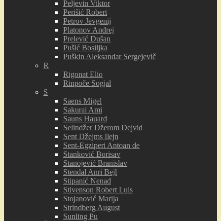
Peljevin Viktor
Perišić Robert
Petrov Jevgenij
Platonov Andrej
Prelević Dušan
Pušić Bosiljka
Puškin Aleksandar Sergejevič
R
Rigonat Elio
Rinpoče Sogjal
S
Saens Migel
Sakurai Ami
Sauns Hauard
Selindžer Džerom Dejvid
Sent Džejms Ilejn
Sent-Egziperi Antoan de
Stanković Borisav
Stanojević Branislav
Stendal Anri Bejl
Stipanić Nenad
Stivenson Robert Luis
Stojanović Marija
Strindberg August
Sunling Pu