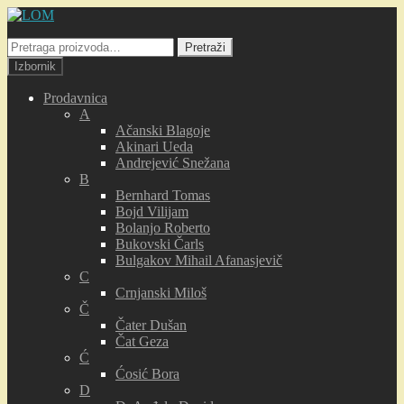
Preskoči
Skoči
na
na
Pretraga
navigaciju
sadržaj
Pretraži
za:
Izbornik
Prodavnica
A
Ačanski Blagoje
Akinari Ueda
Andrejević Snežana
B
Bernhard Tomas
Bojd Vilijam
Bolanjo Roberto
Bukovski Čarls
Bulgakov Mihail Afanasjevič
C
Crnjanski Miloš
Č
Čater Dušan
Čat Geza
Ć
Ćosić Bora
D