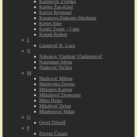
Karanović Zvonko
Karijer Žan-Klod
Karver Rejmond
Kazanova Đakomo Đirolamo
Kertes Imre
Kostić Zoran – Cane
Kramb Robert
L
Lazarević K. Laza
N
Nabokov Vladimir Vladimirovič
Narajanan Jelena
Ninković Nićifor
M
Marković Milena
Maslovska Dorota
Mekalers Karson
Mihailović Dragoslav
Miler Henri
Milošević Dejan
Mladenović Milan
O
Orvel Džordž
P
Paveze Čezare