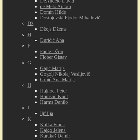
DeAnđelo David
de Melo Antoni
Domin Hilde
Dostojevski Fjodor Mihajlovič
Dž
Džojs Džems
Đ
Đuričić Ana
F
Fante Džon
Flober Gistav
G
Gajić Marija
Gogolj Nikolaj Vasiljevič
Grbić Ana Marija
H
Hajnoci Peter
Hamsun Knut
Harms Danilo
I
Iljf Ilja
K
Kafka Franc
Kajgo Jelena
Karakaš Damir