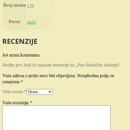
139
Broj strana
meki
Povez
RECENZIJE
Još nema komentara.
Budite prvi koji će napisati recenziju za „Pan (latinično izdanje)“
Vaša adresa e-pošte neće biti objavljena.
Neophodna polja su
označena
*
Vaša ocena
*
Vaša recenzija
*