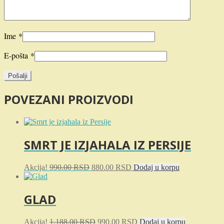
Ime
*
E-pošta
*
POVEZANI PROIZVODI
SMRT JE IZJAHALA IZ PERSIJE
Originalna
Trenutna
Akcija!
990.00
RSD
880.00
RSD
Dodaj u korpu
cena
cena
je
je:
bila:
880.00 RSD.
GLAD
990.00 RSD.
Originalna
Trenutna
Akcija!
1,188.00
RSD
990.00
RSD
Dodaj u korpu