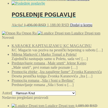
cena
cena
je
je:
bila:
990.00 RSD.
POSLEDNJE POGLAVLJE
1,188.00 RSD.
Originalna
Trenutna
Akcija!
1,496.00
RSD
1,188.00
RSD
Dodaj u korpu
cena
cena
Omon Ra
Lutalice Drugi tom
je
je:
Novosti
bila:
1,188.00 RSD.
1,496.00 RSD.
KARAOKE KAPITALIZAM U KC MAGACINU
KC Magacin vas poziva na pesnički hepening u subotu
[…]
Milena Marković i Marko Tomaš u Poletu!
Zajednički nastupaju samo u Poletu, sada već
[…]
Predstavljanje romana „Male smrti“ Jelene Kajgo
„Male smrti“, prvi roman naše poznate
[…]
Promocija zbirke „Iza zapaljene šume“ Zvonka Karanovića
Deseta pesnička knjiga Zvonka Karanovića „Iza
[…]
Promocija romana „Sila i Soni u Berlinu“
Predstavljanje romana „Sila i Soni u
[…]
Autori
Nedavno pregledani proizvodi
Lutalice Drugi tom
1,089.00
RSD