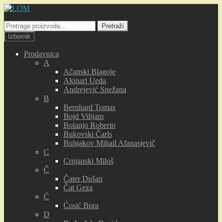
Preskoči
Skoči
na
na
Pretraga
navigaciju
sadržaj
Pretraži
za:
Izbornik
Prodavnica
A
Ačanski Blagoje
Akinari Ueda
Andrejević Snežana
B
Bernhard Tomas
Bojd Vilijam
Bolanjo Roberto
Bukovski Čarls
Bulgakov Mihail Afanasjevič
C
Crnjanski Miloš
Č
Čater Dušan
Čat Geza
Ć
Ćosić Bora
D