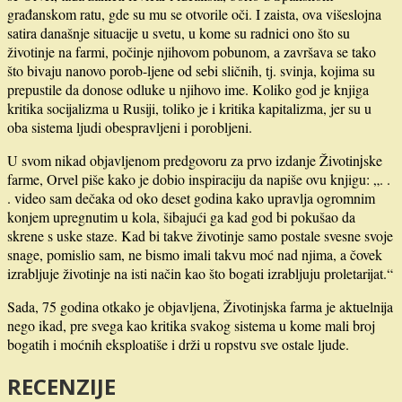
građanskom ratu, gde su mu se otvorile oči. I zaista, ova višeslojna
satira današnje situacije u svetu, u kome su radnici ono što su
životinje na farmi, počinje njihovom pobunom, a završava se tako
što bivaju nanovo porob-ljene od sebi sličnih, tj. svinja, kojima su
prepustile da donose odluke u njihovo ime. Koliko god je knjiga
kritika socijalizma u Rusiji, toliko je i kritika kapitalizma, jer su u
oba sistema ljudi obespravljeni i porobljeni.
U svom nikad objavljenom predgovoru za prvo izdanje Životinјske
farme, Orvel piše kako je dobio inspiraciju da napiše ovu knjigu: „. .
. video sam dečaka od oko deset godina kako upravlja ogromnim
konjem upregnutim u kola, šibajući ga kad god bi pokušao da
skrene s uske staze. Kad bi takve životinje samo postale svesne svoje
snage, pomislio sam, ne bismo imali takvu moć nad njima, a čovek
izrabljuje životinje na isti način kao što bogati izrabljuju proletarijat.“
Sada, 75 godina otkako je objavljena, Životinjska farma je aktuelnija
nego ikad, pre svega kao kritika svakog sistema u kome mali broj
bogatih i moćnih eksploatiše i drži u ropstvu sve ostale ljude.
RECENZIJE