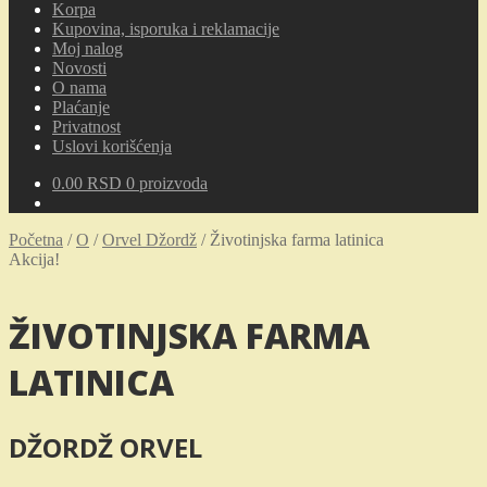
Korpa
Kupovina, isporuka i reklamacije
Moj nalog
Novosti
O nama
Plaćanje
Privatnost
Uslovi korišćenja
0.00
RSD
0 proizvoda
Početna
/
O
/
Orvel Džordž
/
Životinjska farma latinica
Akcija!
ŽIVOTINJSKA FARMA
LATINICA
DŽORDŽ ORVEL