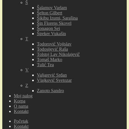
Š
Šalamov Varlam
Šelton Gilbert
Šikibu Izumi, Sarašina
Šin Florens Skovel
Šonagon Sei
Štreker Vukašin
T
Todorović Vojislav
Todosijević Raša
Tolstoj Lav Nikolajevič
Tomaš Marko
Tulić Tea
V
Valjarević Srđan
Vlajković Svetozar
Z
Zanoto Sandro
Moj nalog
Korpa
O nama
Kontakt
Početak
Kontakt