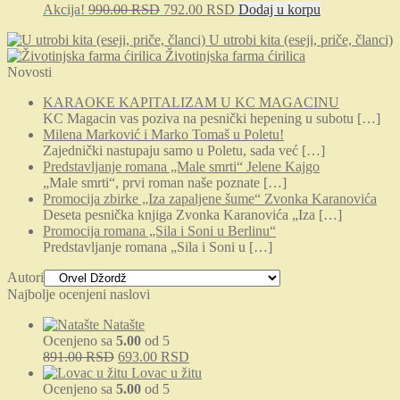
Originalna
Trenutna
Akcija!
990.00
RSD
792.00
RSD
Dodaj u korpu
cena
cena
U utrobi kita (eseji, priče, članci)
je
je:
Životinjska farma ćirilica
bila:
792.00 RSD.
Novosti
990.00 RSD.
KARAOKE KAPITALIZAM U KC MAGACINU
KC Magacin vas poziva na pesnički hepening u subotu
[…]
Milena Marković i Marko Tomaš u Poletu!
Zajednički nastupaju samo u Poletu, sada već
[…]
Predstavljanje romana „Male smrti“ Jelene Kajgo
„Male smrti“, prvi roman naše poznate
[…]
Promocija zbirke „Iza zapaljene šume“ Zvonka Karanovića
Deseta pesnička knjiga Zvonka Karanovića „Iza
[…]
Promocija romana „Sila i Soni u Berlinu“
Predstavljanje romana „Sila i Soni u
[…]
Autori
Najbolje ocenjeni naslovi
Natašte
Ocenjeno sa
5.00
od 5
Originalna
Trenutna
891.00
RSD
693.00
RSD
cena
cena
Lovac u žitu
je
je:
Ocenjeno sa
5.00
od 5