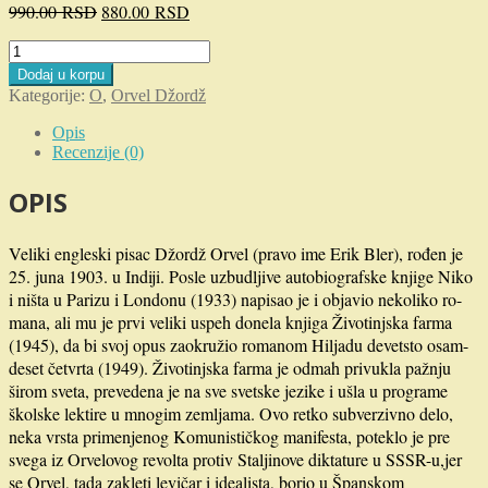
Originalna
Trenutna
990.00
RSD
880.00
RSD
cena
cena
Životinjska
je
je:
farma
Dodaj u korpu
bila:
880.00 RSD.
latinica
Kategorije:
O
,
Orvel Džordž
990.00 RSD.
količina
Opis
Recenzije (0)
OPIS
Veliki engleski pisac Džordž Orvel (pravo ime Erik Bler), rođen je
25. juna 1903. u Indiji. Posle uzbudljive autobiografske knjige Niko
i ništa u Parizu i Londonu (1933) napisao je i objavio nekoliko ro-
mana, ali mu je prvi veliki uspeh donela knjiga Životinjska farma
(1945), da bi svoj opus zaokružio romanom Hiljadu devetsto osam-
deset četvrta (1949). Životinjska farma je odmah privukla pažnju
širom sveta, prevedena je na sve svetske jezike i ušla u programe
školske lektire u mnogim zemljama. Ovo retko subverzivno delo,
neka vrsta primenjenog Komunističkog manifesta, poteklo je pre
svega iz Orvelovog revolta protiv Staljinove diktature u SSSR-u,jer
se Orvel, tada zakleti levičar i idealista, borio u Španskom