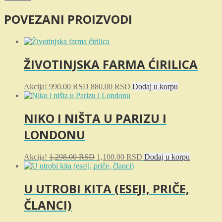
POVEZANI PROIZVODI
ŽIVOTINJSKA FARMA ĆIRILICA
Originalna
Trenutna
Akcija!
990.00
RSD
880.00
RSD
Dodaj u korpu
cena
cena
je
je:
bila:
880.00 RSD.
NIKO I NIŠTA U PARIZU I
990.00 RSD.
LONDONU
Originalna
Trenutna
Akcija!
1,298.00
RSD
1,100.00
RSD
Dodaj u korpu
cena
cena
je
je:
bila:
1,100.00 RSD.
U UTROBI KITA (ESEJI, PRIČE,
1,298.00 RSD.
ČLANCI)