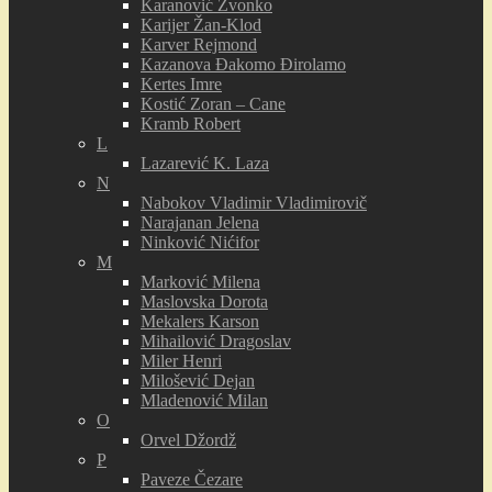
Karanović Zvonko
Karijer Žan-Klod
Karver Rejmond
Kazanova Đakomo Đirolamo
Kertes Imre
Kostić Zoran – Cane
Kramb Robert
L
Lazarević K. Laza
N
Nabokov Vladimir Vladimirovič
Narajanan Jelena
Ninković Nićifor
M
Marković Milena
Maslovska Dorota
Mekalers Karson
Mihailović Dragoslav
Miler Henri
Milošević Dejan
Mladenović Milan
O
Orvel Džordž
P
Paveze Čezare