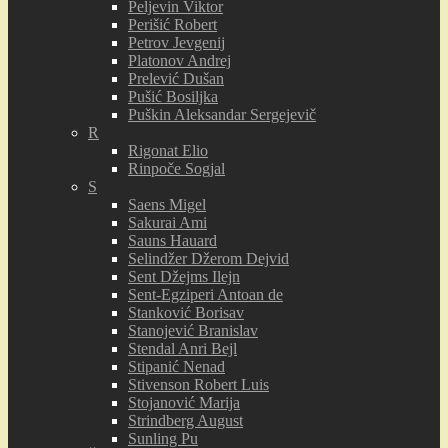
Peljevin Viktor
Perišić Robert
Petrov Jevgenij
Platonov Andrej
Prelević Dušan
Pušić Bosiljka
Puškin Aleksandar Sergejevič
R
Rigonat Elio
Rinpoče Sogjal
S
Saens Migel
Sakurai Ami
Sauns Hauard
Selindžer Džerom Dejvid
Sent Džejms Ilejn
Sent-Egziperi Antoan de
Stanković Borisav
Stanojević Branislav
Stendal Anri Bejl
Stipanić Nenad
Stivenson Robert Luis
Stojanović Marija
Strindberg August
Sunling Pu