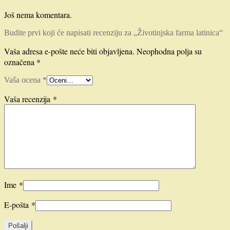
Još nema komentara.
Budite prvi koji će napisati recenziju za „Životinjska farma latinica“
Vaša adresa e-pošte neće biti objavljena.
Neophodna polja su
označena
*
Vaša ocena
*
Vaša recenzija
*
Ime
*
E-pošta
*