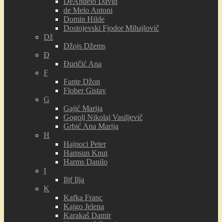
DeAnđelo David
de Melo Antoni
Domin Hilde
Dostojevski Fjodor Mihajlovič
Dž
Džojs Džems
Đ
Đuričić Ana
F
Fante Džon
Flober Gistav
G
Gajić Marija
Gogolj Nikolaj Vasiljevič
Grbić Ana Marija
H
Hajnoci Peter
Hamsun Knut
Harms Danilo
I
Iljf Ilja
K
Kafka Franc
Kajgo Jelena
Karakaš Damir