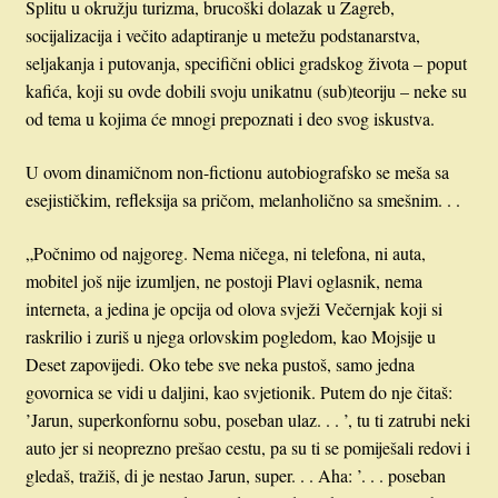
Splitu u okružju turizma, brucoški dolazak u Zagreb,
socijalizacija i večito adaptiranje u metežu podstanarstva,
seljakanja i putovanja, specifični oblici gradskog života – poput
kafića, koji su ovde dobili svoju unikatnu (sub)teoriju – neke su
od tema u kojima će mnogi prepoznati i deo svog iskustva.
U ovom dinamičnom non-fictionu autobiografsko se meša sa
esejističkim, refleksija sa pričom, melanholično sa smešnim. . .
„Počnimo od najgoreg. Nema ničega, ni telefona, ni auta,
mobitel još nije izumljen, ne postoji Plavi oglasnik, nema
interneta, a jedina je opcija od olova svježi Večernjak koji si
raskrilio i zuriš u njega orlovskim pogledom, kao Mojsije u
Deset zapovijedi. Oko tebe sve neka pustoš, samo jedna
govornica se vidi u daljini, kao svjetionik. Putem do nje čitaš:
’Jarun, superkonfornu sobu, poseban ulaz. . . ’, tu ti zatrubi neki
auto jer si neoprezno prešao cestu, pa su ti se pomiješali redovi i
gledaš, tražiš, di je nestao Jarun, super. . . Aha: ’. . . poseban