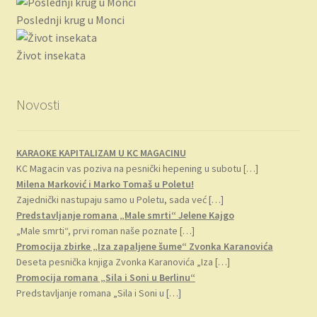
bila:
792.00 RSD.
Poslednji krug u Monci
990.00 RSD.
Život insekata
Novosti
KARAOKE KAPITALIZAM U KC MAGACINU
KC Magacin vas poziva na pesnički hepening u subotu
[…]
Milena Marković i Marko Tomaš u Poletu!
Zajednički nastupaju samo u Poletu, sada već
[…]
Predstavljanje romana „Male smrti“ Jelene Kajgo
„Male smrti“, prvi roman naše poznate
[…]
Promocija zbirke „Iza zapaljene šume“ Zvonka Karanovića
Deseta pesnička knjiga Zvonka Karanovića „Iza
[…]
Promocija romana „Sila i Soni u Berlinu“
Predstavljanje romana „Sila i Soni u
[…]