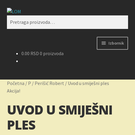
Preskoči
Skoči
Pretraži
na
na
Pretraga
navigaciju
sadržaj
za:
Izbornik
0.00
RSD
0 proizvoda
Početak
Kontakt
Početna
/
P
/
Perišić Robert
/
Uvod u smiješni ples
Korpa
Akcija!
UVOD U SMIJEŠNI
Kupovina, isporuka i reklamacije
PLES
Moj nalog