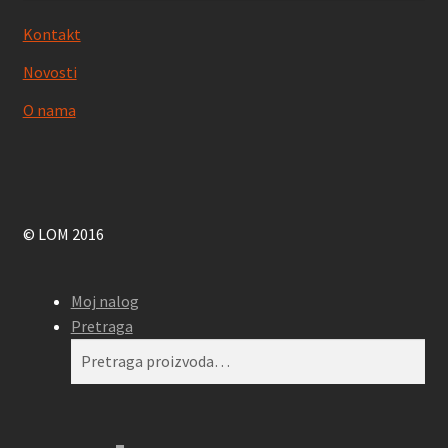
Kontakt
Novosti
O nama
© LOM 2016
Moj nalog
Pretraga
Pretraga
Pretraži
za: