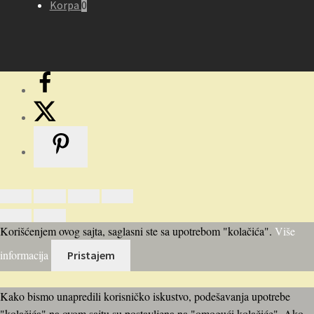
Korpa
0
Korišćenjem ovog sajta, saglasni ste sa upotrebom "kolačića".
Više
informacija
Pristajem
Kako bismo unapredili korisničko iskustvo, podešavanja upotrebe
"kolačića" na ovom sajtu su postavljena na "omogući kolačiće". Ako