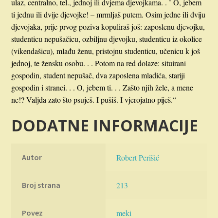
ulaz, centralno, tel., jednoj ili dvjema djevojkama. . ’ O, jebem
ti jednu ili dvije djevojke! – mrmljaš putem. Osim jedne ili dviju
djevojaka, prije prvog poziva kopuliraš još: zaposlenu djevojku,
studenticu nepušačicu, ozbiljnu djevojku, studenticu iz okolice
(vikendašicu), mlađu ženu, pristojnu studenticu, učenicu k još
jednoj, te žensku osobu. . . Potom na red dolaze: situirani
gospodin, student nepušač, dva zaposlena mladića, stariji
gospodin i stranci. . . O, jebem ti. . . Zašto njih žele, a mene
ne!? Valjda zato što psuješ. I pušiš. I vjerojatno piješ.“
DODATNE INFORMACIJE
Autor
Robert Perišić
Broj strana
213
Povez
meki