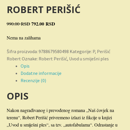
Novosti
ROBERT PERIŠIĆ
O nama
Originalna
792.00
RSD
Trenutna
990.00
RSD
cena
cena
Plaćanje
Nema na zalihama
je
je:
bila:
792.00 RSD.
Privatnost
Šifra proizvoda:
9788679580498
Kategorije:
P
,
Perišić
990.00 RSD.
Robert
Oznake:
Robert Perišić
,
Uvod u smiješni ples
Uslovi korišćenja
Opis
Dodatne informacije
Recenzije (0)
OPIS
Nakon nagrađivanog i prevođenog romana „Naš čovjek na
terenu“, Robert Perišić privremeno izlazi iz fikcije u knjizi
„Uvod u smiješni ples“, sa tzv. „autofabulama“. Odrastanje u