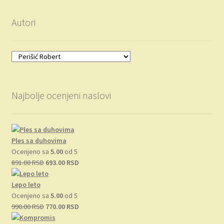
Autori
Najbolje ocenjeni naslovi
Ples sa duhovima
Ocenjeno sa
5.00
od 5
Originalna
Trenutna
891.00
RSD
693.00
RSD
cena
cena
je
je:
Lepo leto
bila:
693.00 RSD.
Ocenjeno sa
5.00
od 5
891.00 RSD.
Originalna
Trenutna
990.00
RSD
770.00
RSD
cena
cena