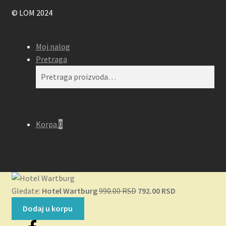
© LOM 2024
Moj nalog
Pretraga
Pretraga
Pretraži
za:
Korpa
0
Originalna
Trenutna
Gledate:
Hotel Wartburg
990.00
RSD
792.00
RSD
cena
cena
Dodaj u korpu
je
je: