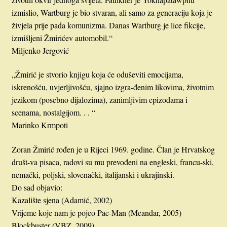
izmislio, Wartburg je bio stvaran, ali samo za generaciju koja je
živjela prije pada komunizma. Danas Wartburg je lice fikcije,
izmišljeni Žmirićev automobil.“
Miljenko Jergović
„Žmirić je stvorio knjigu koja će oduševiti emocijama,
iskrenošću, uvjerljivošću, sjajno izgra-đenim likovima, životnim
jezikom (posebno dijalozima), zanimljivim epizodama i
scenama, nostalgijom. . . “
Marinko Krmpoti
Zoran Žmirić rođen je u Rijeci 1969. godine. Član je Hrvatskog
društ-va pisaca, radovi su mu prevođeni na engleski, francu-ski,
nemački, poljski, slovenački, italijanski i ukrajinski.
Do sad objavio:
Kazalište sjena (Adamić, 2002)
Vrijeme koje nam je pojeo Pac-Man (Meandar, 2005)
Blockbuster (VBZ, 2009)