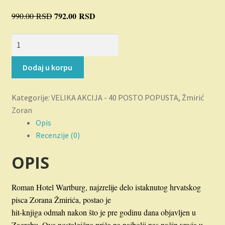
Novosti
Originalna
792.00
RSD
Trenutna
990.00
RSD
cena
cena
O nama
Hotel
je
je:
Wartburg
bila:
792.00 RSD.
Plaćanje
količina
990.00 RSD.
Dodaj u korpu
Privatnost
Kategorije:
VELIKA AKCIJA - 40 POSTO POPUSTA
,
Žmirić
Zoran
Uslovi korišćenja
Opis
Recenzije (0)
OPIS
Roman Hotel Wartburg, najzrelije delo istaknutog hrvatskog
pisca Zorana Žmirića, postao je
hit-knjiga odmah nakon što je pre godinu dana objavljen u
Zagrebu. Ova nostalgična priča na najbolji nas način vraća u