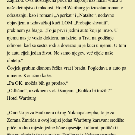
naše detinjstvo i mladost. Hotel Wartburg je izuzetan roman o
odrastanju, kao i romani „Aperkat“ i „Natašte“, nedavno
objavljeni u izdavačkoj kući LOM.„Probajte shvatiti“,
prekinem ga blago. „To je prvi i jedini auto koji je imao. U
njemu nas je vozio doktoru, na izlete, u Trst, na godišnje
odmore, kad se sestra rodila dovezao ju je kući u njemu. U tom
je autu cijeli jedan život. Ne samo njegov, već cijele naše
obitelji.“
Čovjek grubim dlanom češka vrat i bradu. Pogledava u auto pa
u mene. Konačno kaže:
„Pa OK, možda bih ga prodao.“
„Odlično“, uzviknem s olakšanjem. „Koliko bi tražili?“
Hotel Wartburg
„Ono što je za Faulknera okrug Yoknapatawpha, to je za
Zorana Žmirića u ovoj knjizi jedan Wartburg karavan: središte
priče, rodno mjesto jedne lične opsesije, kulturni, politički i
životni okvir jednoga svijeta. Faulkner je Yoknapatawphu