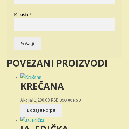
E-pošta
*
POVEZANI PROIZVODI
KREČANA
Originalna
Trenutna
Akcija!
1,298.00
RSD
990.00
RSD
cena
cena
Dodaj u korpu
je
je:
bila:
990.00 RSD.
1,298.00 RSD.