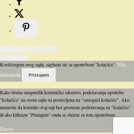
bila:
792.00 RSD.
990.00 RSD.
Korišćenjem ovog sajta, saglasni ste sa upotrebom "kolačića".
Više
informacija
Pristajem
Kako bismo unapredili korisničko iskustvo, podešavanja upotrebe
"kolačića" na ovom sajtu su postavljena na "omogući kolačiće". Ako
nastavite da koristite ovaj sajt bez promene podešavanja za "kolačiće"
ili ako kliknete "Pristajem" onda se slažete sa tom upotrebom.
Zatvori