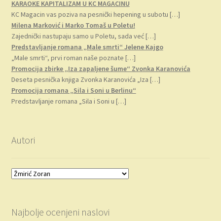
KARAOKE KAPITALIZAM U KC MAGACINU
KC Magacin vas poziva na pesnički hepening u subotu
[…]
Milena Marković i Marko Tomaš u Poletu!
Zajednički nastupaju samo u Poletu, sada već
[…]
Predstavljanje romana „Male smrti“ Jelene Kajgo
„Male smrti“, prvi roman naše poznate
[…]
Promocija zbirke „Iza zapaljene šume“ Zvonka Karanovića
Deseta pesnička knjiga Zvonka Karanovića „Iza
[…]
Promocija romana „Sila i Soni u Berlinu“
Predstavljanje romana „Sila i Soni u
[…]
Autori
Najbolje ocenjeni naslovi