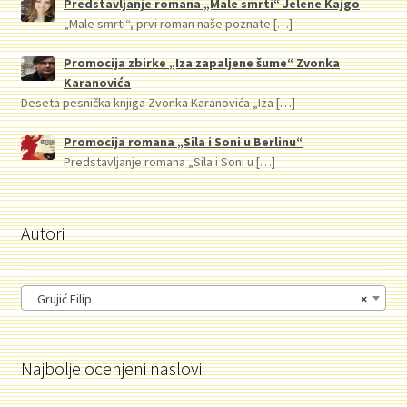
Predstavljanje romana „Male smrti“ Jelene Kajgo
„Male smrti“, prvi roman naše poznate
[…]
Promocija zbirke „Iza zapaljene šume“ Zvonka
Karanovića
Deseta pesnička knjiga Zvonka Karanovića „Iza
[…]
Promocija romana „Sila i Soni u Berlinu“
Predstavljanje romana „Sila i Soni u
[…]
Autori
Grujić Filip
×
Najbolje ocenjeni naslovi