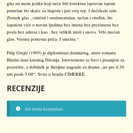
glas na mom jeziku koji neće biti korektan ispravan ispran
pametan što skače za štapom i juri svoj rep. I dočekala sam .
Zvonak glas , ciničan i sentimentalan, nežan i otuđen, što
šapatom viče o novim ljudima bez imena bez prezimena bez
posla bez adresa i kao , bez velikih misli i snova. Vrlo moćan
glas. Veoma potresna priča. I smešna.“
Filip Grujić (1995) je diplomirani dramtarug, autor romana
Bludni dani kuratog Džonija. Istovremeno se bavi i pisanjem za
pozorište, a dobitnik je Sterijine nagrade za dramu „ne pre 4:30
niti posle 5:00“. Svira u bendu CIMERKE.
RECENZIJE
Još nema komentara.