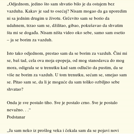
„Odjednom, jedino što sam shvatio bilo je da ostajem bez
vazduha. Kakav je sad to osećaj? Nisam mogao da ga uporedim
ni sa jednim drugim u životu. Grčevito sam se borio da
udahnem, trzao sam se, džilitao, gibao, pokušavao da shvatim
šta mi se događa. Nisam ništa video oko sebe, samo sam osetio
– ja se borim za vazduh.
Isto tako odjednom, prestao sam da se borim za vazduh. Čini mi
se, baš tad, cela ova moja epopeja, od mog stanodavca do mog
mora, odigrala se u trenutku kad sam odlučio da pustim, da se
više ne borim za vazduh. U tom trenutku, sećam se, smejao sam
se. Pitao sam se, da li je moguće da sam toliko ozbiljno sebe
shvatao?
Onda je sve postalo tiho. Sve je postalo crno. Sve je postalo
nevažno. . .“
Podstanar
„Ja sam neko iz prošlog veka i čekala sam da se pojavi novi