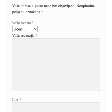
Vaša adresa e-pošte neće biti objavljena.
Neophodna
polja su označena
*
Vaša ocena
*
Vaša recenzija
*
Ime
*