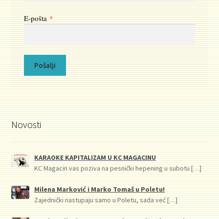
E-pošta
*
Novosti
KARAOKE KAPITALIZAM U KC MAGACINU
KC Magacin vas poziva na pesnički hepening u subotu
[…]
Milena Marković i Marko Tomaš u Poletu!
Zajednički nastupaju samo u Poletu, sada već
[…]