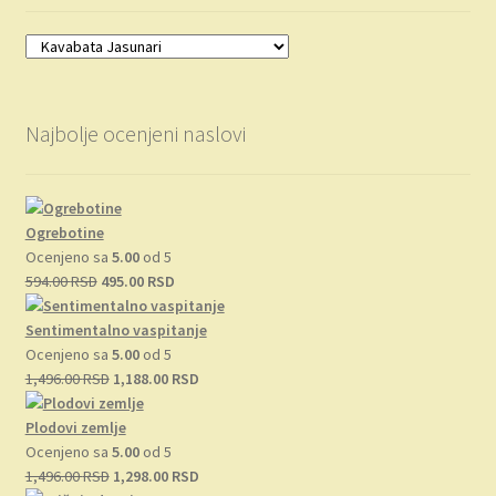
Najbolje ocenjeni naslovi
Ogrebotine
Ocenjeno sa
5.00
od 5
Originalna
Trenutna
594.00
RSD
495.00
RSD
cena
cena
je
je:
Sentimentalno vaspitanje
bila:
495.00 RSD.
Ocenjeno sa
5.00
od 5
594.00 RSD.
Originalna
Trenutna
1,496.00
RSD
1,188.00
RSD
cena
cena
je
je:
Plodovi zemlje
bila:
1,188.00 RSD.
Ocenjeno sa
5.00
od 5
1,496.00 RSD.
Originalna
Trenutna
1,496.00
RSD
1,298.00
RSD