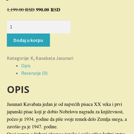
Novosti
Originalna
990.00
RSD
Trenutna
1,199.00
RSD
cena
cena
O nama
Zemlja
je
je:
snega
bila:
990.00 RSD.
Plaćanje
količina
1,199.00 RSD.
Dodaj u korpu
Privatnost
Kategorije:
K
,
Kavabata Jasunari
Opis
Uslovi korišćenja
Recenzije (0)
OPIS
Jasunari Kavabata jedan je od najvećih pisaca XX veka i prvi
japanski pisac koji je dobio Nobelovu nagradu za književnost,
počeo je 1934. godine da piše svoje remek-delo Zemlja snega, a
završio ga je 1947. godine.
Ovaj roman o ljubavi glavnog junaka i gejše uživa kultni status