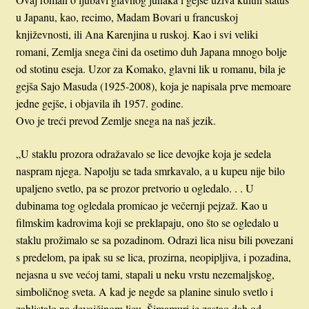
u Japanu, kao, recimo, Madam Bovari u francuskoj
književnosti, ili Ana Karenjina u ruskoj. Kao i svi veliki
romani, Zemlja snega čini da osetimo duh Japana mnogo bolje
od stotinu eseja. Uzor za Komako, glavni lik u romanu, bila je
gejša Sajo Masuda (1925-2008), koja je napisala prve memoare
jedne gejše, i objavila ih 1957. godine.
Ovo je treći prevod Zemlje snega na naš jezik.
„U staklu prozora odražavalo se lice devojke koja je sedela
naspram njega. Napolju se tada smrkavalo, a u kupeu nije bilo
upaljeno svetlo, pa se prozor pretvorio u ogledalo. . . U
dubinama tog ogledala promicao je večernji pejzaž. Kao u
filmskim kadrovima koji se preklapaju, ono što se ogledalo u
staklu prožimalo se sa pozadinom. Odrazi lica nisu bili povezani
s predelom, pa ipak su se lica, prozirna, neopipljiva, i pozadina,
nejasna u sve većoj tami, stapali u neku vrstu nezemaljskog,
simboličnog sveta. A kad je negde sa planine sinulo svetlo i
zablistalo na devojčinom licu, Šimamuri je zastao dah od