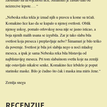
neizrecive lepote. . . “
„Nebeska reka tekla je iznad njih u pravcu u kome su trčali.
Komakino lice kao da se kupalo u njenoj svetlosti. Oblik
njenog uskog, pomalo orlovskog nosa nije se jasno isticao, a
boja njenih malih usana se izgubila. Zar je tako slaba bila
svetlost koja preseca i preplavljuje nebo? Šimamuri je bilo teško
da poveruje. Svetlost je bila još slabija nego u noći mladog
meseca, a ipak je sama Nebeska reka bila blistavija od
najblistavijeg meseca. Pri tom slabašnom svetlu koje na zemlji
nije ostavljalo nikakve senke, Komakino lice lebdelo je poput
starinske maske. Bilo je čudno što čak i maska ima miris žene.“
Zemlja snega
RECENZIJE