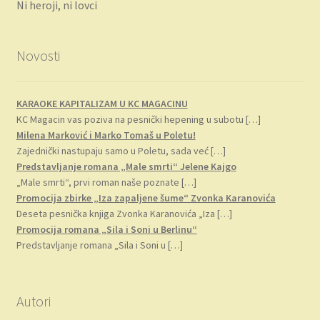
Ni heroji, ni lovci
Novosti
KARAOKE KAPITALIZAM U KC MAGACINU
KC Magacin vas poziva na pesnički hepening u subotu
[…]
Milena Marković i Marko Tomaš u Poletu!
Zajednički nastupaju samo u Poletu, sada već
[…]
Predstavljanje romana „Male smrti“ Jelene Kajgo
„Male smrti“, prvi roman naše poznate
[…]
Promocija zbirke „Iza zapaljene šume“ Zvonka Karanovića
Deseta pesnička knjiga Zvonka Karanovića „Iza
[…]
Promocija romana „Sila i Soni u Berlinu“
Predstavljanje romana „Sila i Soni u
[…]
Autori