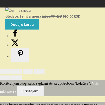
Originalna
Trenutna
Gledate:
Zemlja snega
1,199.00
RSD
990.00
RSD
cena
cena
Dodaj u korpu
je
je:
bila:
990.00 RSD.
1,199.00 RSD.
Korišćenjem ovog sajta, saglasni ste sa upotrebom "kolačića".
Više
informacija
Pristajem
Kako bismo unapredili korisničko iskustvo, podešavanja upotrebe