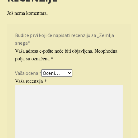
Još nema komentara.
Budite prvi koji će napisati recenziju za „Zemlja
snega“
Vaša adresa e-pošte neće biti objavljena.
Neophodna
polja su označena
*
Vaša ocena
*
Vaša recenzija
*