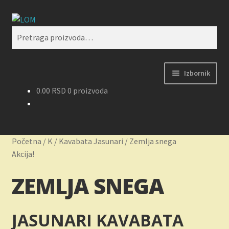
Preskoči
Skoči
Pretraži
na
na
Pretraga
navigaciju
sadržaj
za:
Izbornik
0.00
RSD
0 proizvoda
Početak
Kontakt
Početna
/
K
/
Kavabata Jasunari
/
Zemlja snega
Korpa
Akcija!
ZEMLJA SNEGA
Kupovina, isporuka i reklamacije
Moj nalog
JASUNARI KAVABATA