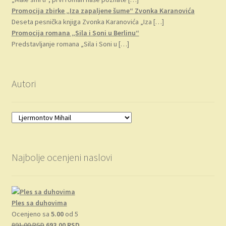
Promocija zbirke „Iza zapaljene šume“ Zvonka Karanovića
Deseta pesnička knjiga Zvonka Karanovića „Iza
[…]
Promocija romana „Sila i Soni u Berlinu“
Predstavljanje romana „Sila i Soni u
[…]
Autori
Najbolje ocenjeni naslovi
Ples sa duhovima
Ocenjeno sa
5.00
od 5
Originalna
Trenutna
891.00
RSD
693.00
RSD