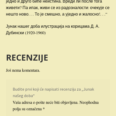
једно и друго биће неистина. Вреди ли после тога
живети? Па ипак, живи се из радозналости: очекује се
нешто ново. . . То је смешно, а уједно и жалосно!. . .“
Јунак нашег доба илустрација на корицама Д. А.
Дубински (1920-1960)
RECENZIJE
Još nema komentara.
Budite prvi koji će napisati recenziju za „Junak
našeg doba“
Vaša adresa e-pošte neće biti objavljena.
Neophodna
polja su označena
*