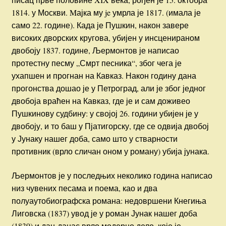
1814. у Москви. Mајка му je умрла је 1817. (имала је
само 22. године). Када је Пушкин, након завере
високих дворских кругова, убијен у инсценираном
двобоју 1837. године, Љермонтов је написао
протестну песму „Смрт песника“, због чега је
ухапшен и прогнан на Кавказ. Након годину дана
прогонства дошао је у Петроград, али је због једног
двобоја враћен на Кавказ, где је и сам доживео
Пушкинову судбину: у својој 26. години убијен је у
двобоју, и то баш у Пјатигорску, где се одвија двобој
у Јунаку нашег доба, само што у стварности
противник (врло сличан оном у роману) убија јунака.
Љермонтов је у последњих неколико година написао
низ чувених песама и поема, као и два
полуаутобиографска романа: недовршени Кнегиња
Лиговска (1837) увод је у роман Јунак нашег доба
(1839) и дан-данас врло модерно дело, које је