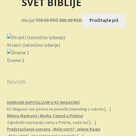
SVET BIBLIJE
bila:
693.00 RSD.
792.00 RSD.
Originalna
Trenutna
Akcija!
990.00
RSD
880.00
RSD
Pročitajte još
cena
cena
je
je:
bila:
880.00 RSD.
Strasti (latinično izdanje)
990.00 RSD.
Drame 1
Novosti
KARAOKE KAPITALIZAM U KC MAGACINU
KC Magacin vas poziva na pesnički hepening u subotu
[…]
Milena Marković i Marko Tomaš u Poletu!
Zajednički nastupaju samo u Poletu, sada već
[…]
Predstavljanje romana „Male smrti“ Jelene Kajgo
„Male smrti“, prvi roman naše poznate
[…]