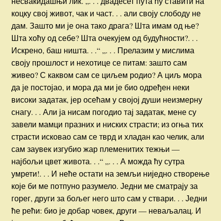
несвакидашњи лик. „. . . двадесет пута ћу ставити на
коцку свој живот, чак и част. . . али своју слободу не
дам. Зашто ми је она тако драга? Шта имам од ње?
Шта хоћу од себе? Шта очекујем од будућности?. . .
Искрено, баш ништа. . .“ „. . . Прелазим у мислима
своју прошлост и нехотице се питам: зашто сам
живео? С каквом сам се циљем родио? А циљ мора
да је постојао, и мора да ми је био одређен неки
високи задатак, јер осећам у својој души неизмерну
снагу. . . Али ја нисам погодио тај задатак, мене су
завели мамци празних и ниских страсти; из огња тих
страсти исковао сам се тврд и хладан као челик, али
сам заувек изгубио жар племенитих тежњи —
најбољи цвет живота. . .“ „. . . А можда ћу сутра
умрети!. . . И неће остати на земљи ниједно створење
које би ме потпуно разумело. Једни ме сматрају за
горег, други за бољег него што сам у ствари. . . Једни
ће рећи: био је добар човек, други — неваљалац. И