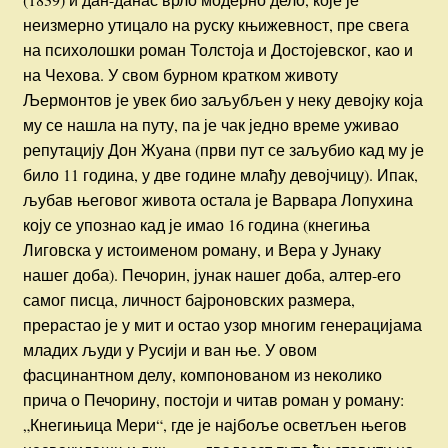
неизмерно утицало на руску књижевност, пре свега
на психолошки роман Толстоја и Достојевског, као и
на Чехова. У свом бурном кратком животу
Љермонтов је увек био заљубљен у неку девојку која
му се нашла на путу, па је чак једно време уживао
репутацију Дон Жуана (први пут се заљубио кад му је
било 11 година, у две године млађу девојчицу). Ипак,
љубав његовог живота остала је Варвара Лопухина
коју се упознао кад је имао 16 година (кнегиња
Лиговска у истоименом роману, и Вера у Јунаку
нашег доба). Печорин, јунак нашег доба, алтер-его
самог писца, личност бајроновских размера,
прерастао је у мит и остао узор многим генерацијама
младих људи у Русији и ван ње. У овом
фасцинантном делу, компонованом из неколико
прича о Печорину, постоји и читав роман у роману:
„Кнегињица Мери“, где је најбоље осветљен његов