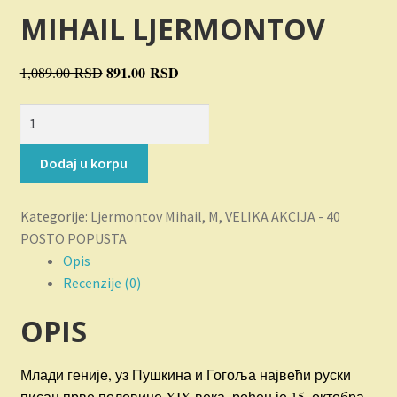
Novosti
MIHAIL LJERMONTOV
O nama
Originalna
891.00
RSD
Trenutna
1,089.00
RSD
cena
cena
Plaćanje
Junak
je
je:
našeg
bila:
891.00 RSD.
Privatnost
doba
1,089.00 RSD.
Dodaj u korpu
količina
Uslovi korišćenja
Kategorije:
Ljermontov Mihail
,
M
,
VELIKA AKCIJA - 40
POSTO POPUSTA
Opis
Recenzije (0)
OPIS
Млади геније, уз Пушкина и Гогоља највећи руски
писац прве половине XIX века, рођен је 15. октобра