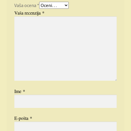
Vaša ocena
*
Vaša recenzija
*
Ime
*
E-pošta
*